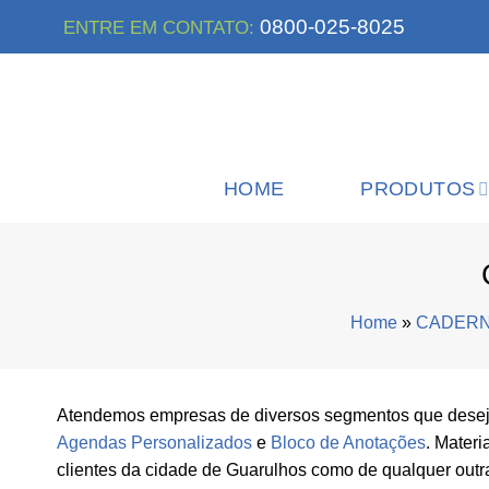
Skip
0800-025-8025
ENTRE EM CONTATO:
to
content
HOME
PRODUTOS
Home
»
CADERN
Atendemos empresas de diversos segmentos que desej
Agendas Personalizados
e
Bloco de Anotações
. Mater
clientes da cidade de Guarulhos como de qualquer outra