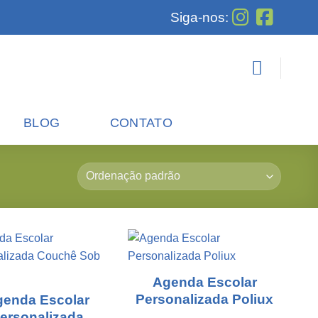
Siga-nos:
BLOG
CONTATO
Agenda Escolar
Personalizada Poliux
genda Escolar
ersonalizada