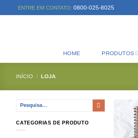
Skip
0800-025-8025
ENTRE EM CONTATO:
to
content
HOME
PRODUTOS
INÍCIO
/
LOJA
Pesquisar
por:
CATEGORIAS DE PRODUTO