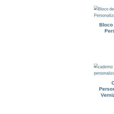
Bloco
Per
Perso
Verni