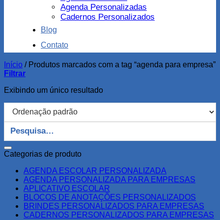
Agenda Personalizadas
Cadernos Personalizados
Blog
Contato
Início
/
Produtos marcados com a tag “agenda para empresa”
Filtrar
Exibindo um único resultado
Pesquisar
por:
Categorias de produto
AGENDA ESCOLAR PERSONALIZADA
AGENDA PERSONALIZADA PARA EMPRESAS
APLICATIVO ESCOLAR
BLOCOS DE ANOTAÇÕES PERSONALIZADOS
BRINDES PERSONALIZADOS PARA EMPRESAS
CADERNOS PERSONALIZADOS PARA EMPRESAS