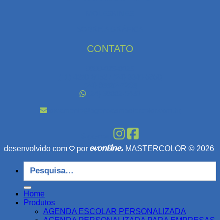
MOLESKINES
SOBRE A GRÁFICA
CONTATO
0800-025-8025
(11) 4380-8053 / (24) 3340-5950
(24) 98882-7268
(24) 98882-6430
orcamento@agendasmastercolor.com.br
Siga-nos:
desenvolvido com
por
MASTERCOLOR © 2026
Pesquisar
por:
Home
Produtos
AGENDA ESCOLAR PERSONALIZADA