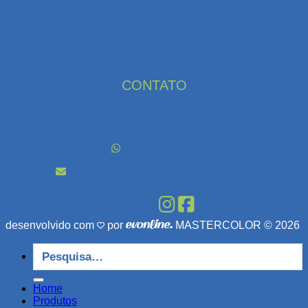
CALENDÁRIOS DE MESA
MOLESKINES
SOBRE A GRÁFICA
CONTATO
0800-025-8025
(11) 4380-8053 / (24) 3340-5950
(24) 98882-7268
(24) 98882-6430
orcamento@agendasmastercolor.com.br
Siga-nos:
desenvolvido com
por
MASTERCOLOR © 2026
Pesquisar
por:
Home
Produtos