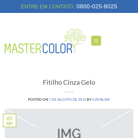
Skip
0800-025-8025
ENTRE EM CONTATO:
to
content
Fitilho Cinza Gelo
POSTED ON
7 DE AGOSTO DE 2015
BY
EVONLINE
07
ago