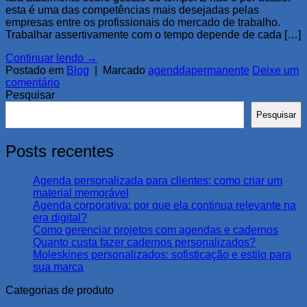
esta é uma das competências mais desejadas pelas
empresas entre os profissionais do mercado de trabalho.
Trabalhar assertivamente com o tempo depende de cada […]
Continuar lendo
→
Postado em
Blog
|
Marcado
agenddapermanente
Deixe um
comentário
Pesquisar
Pesquisar
Posts recentes
Agenda personalizada para clientes: como criar um
material memorável
Agenda corporativa: por que ela continua relevante na
era digital?
Como gerenciar projetos com agendas e cadernos
Quanto custa fazer cadernos personalizados?
Moleskines personalizados: sofisticação e estilo para
sua marca
Categorias de produto