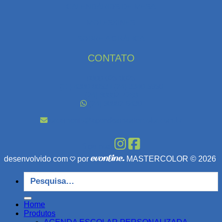
CALENDÁRIOS DE MESA
MOLESKINES
SOBRE A GRÁFICA
CONTATO
0800-025-8025
(11) 4380-8053 / (24) 3340-5950
(24) 98882-7268
(24) 98882-6430
orcamento@agendasmastercolor.com.br
Siga-nos:
desenvolvido com
por
MASTERCOLOR © 2026
Pesquisar
por:
Home
Produtos