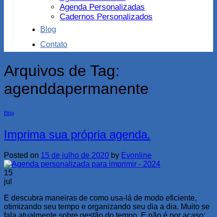
Agenda Personalizadas
Cadernos Personalizados
Blog
Contato
Arquivos de Tag:
agenddapermanente
Blog
Imprima sua própria agenda.
Posted on
15 de julho de 2020
by
Evonline
15
jul
E descubra maneiras de como usa-lá de modo eficiente,
otimizando seu tempo e organizando seu dia a dia. Muito se
fala atualmente sobre gestão do tempo. E não é por acaso: