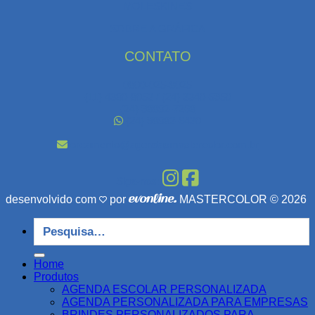
MOLESKINES
SOBRE A GRÁFICA
CONTATO
0800-025-8025
(11) 4380-8053 / (24) 3340-5950
(24) 98882-7268
(24) 98882-6430
orcamento@agendasmastercolor.com.br
Siga-nos:
desenvolvido com
por
MASTERCOLOR © 2026
Pesquisar
por:
Home
Produtos
AGENDA ESCOLAR PERSONALIZADA
AGENDA PERSONALIZADA PARA EMPRESAS
BRINDES PERSONALIZADOS PARA